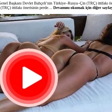
Genel Başkanı Devlet Bahçeli’nin Türkiye–Rusya–Çin (TRÇ) ittifakı öne
(TRÇ) ittifakı önerisinin perde…
Devamını okumak için diğer sayfaya