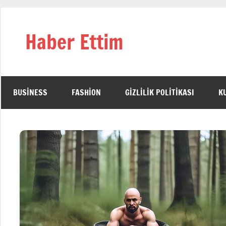
İçeriğe
geç
Haber Ettim
BUSINESS
FASHION
GIZLILIK POLITIKASI
K