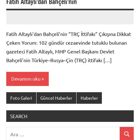
Fatih Altaylı’dan Bahçeli’nin
admin
Yorum
yapılmamış
Fatih Altaylı’dan Bahçeli’nin “TRÇ İttifakı” Çıkışına Dikkat
Çeken Yorum: 102 gündür cezaevinde tutuklu bulunan
gazeteci Fatih Altaylı, MHP Genel Başkanı Devlet
Bahçeli’nin Türkiye–Rusya–Çin (TRÇ) ittifakı […]
Devamını oku
Foto Galeri
Güncel Haberler
Haberler
SEARCH
Ara:
Ara