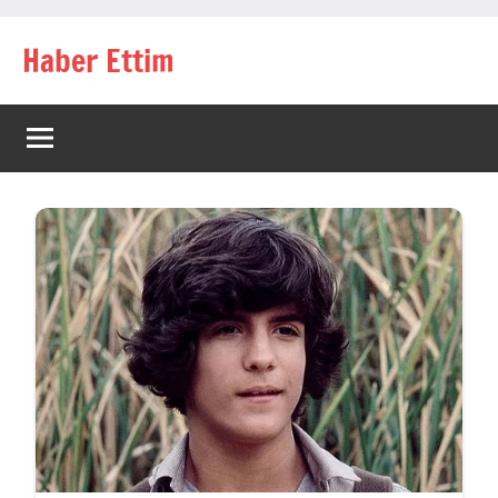
İçeriğe
Haber Ettim
geç