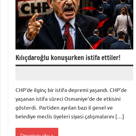
Kılıçdaroğlu konuşurken istifa ettiler!
admin
Yorum
yapılmamış
CHP’de ilginç bir istifa depremi yaşandı. CHP’de
yaşanan istifa süreci Osmaniye’de de etkisini
gösterdi. Partiden ayrılan bazı il genel ve
belediye meclis üyeleri siyasi çalışmalarını […]
Devamını oku