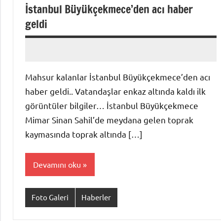
İstanbul Büyükçekmece’den acı haber
geldi
admin
Yorum
yapılmamış
Mahsur kalanlar İstanbul Büyükçekmece’den acı
haber geldi.. Vatandaşlar enkaz altında kaldı ilk
görüntüler bilgiler… İstanbul Büyükçekmece
Mimar Sinan Sahil’de meydana gelen toprak
kaymasında toprak altında […]
Devamını oku
Foto Galeri
Haberler