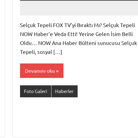
admin
Yorum
yapılmamış
Selçuk Tepeli FOX TV’yi Bıraktı Mı? Selçuk Tepeli
NOW Haber’e Veda Etti! Yerine Gelen İsim Belli
Oldu… NOW Ana Haber Bülteni sunucusu Selçuk
Tepeli, sosyal […]
Devamını oku
Foto Galeri
Haberler