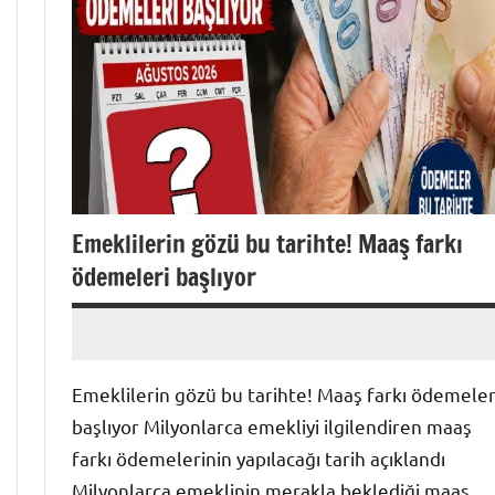
Emeklilerin gözü bu tarihte! Maaş farkı
ödemeleri başlıyor
admin
Yorum
yapılmamış
Emeklilerin gözü bu tarihte! Maaş farkı ödemeler
başlıyor Milyonlarca emekliyi ilgilendiren maaş
farkı ödemelerinin yapılacağı tarih açıklandı
Milyonlarca emeklinin merakla beklediği maaş