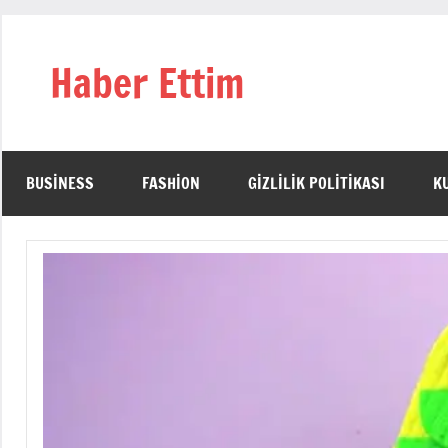
İçeriğe
geç
Haber Ettim
BUSINESS
FASHION
GIZLILIK POLITIKASI
K