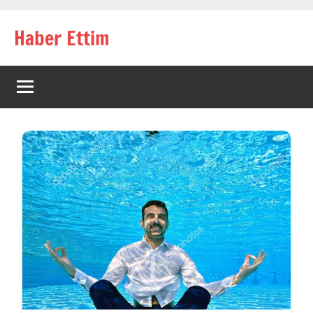
İçeriğe
Haber Ettim
geç