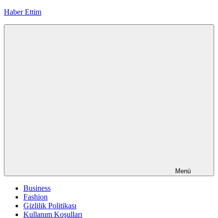
İçeriğe
Haber Ettim
geç
Menü
Business
Fashion
Gizlilik Politikası
Kullanım Koşulları