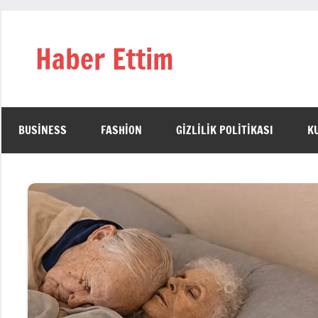
İçeriğe
geç
Haber Ettim
BUSINESS
FASHION
GIZLILIK POLITIKASI
K