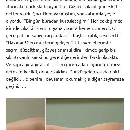
altındaki morluklarla uyandım. Gizlice sakladığım eski bir
defter vardı. Çocukken yazmıştım, son satırında şöyle
diyordu: “Bir gün buradan kurtulacağım.” Her baktığımda
içimde cılız bir kıvılcım yanar, sonra hemen sönerdi. O
gece patron kapıyı çarparak açtı. Kaşları çatık, sesi sertti:
“Hazırlan! Son müşterin geliyor.” Titreyen ellerimle
saçımı düzelttim, gözyaşlarımı sildim. İçimde garip bir
sıkıntı vardı, sanki bu gece diğerlerinden farklı olacaktı.
Ve kapı ağır ağır açıldı… İçeri giren adamı görür görmez
nefesim kesildi, donup kaldım. Çünkü gelen sıradan biri
değildi… o benim.. devamını okumak için diğer sayfamıza
geçiniz….