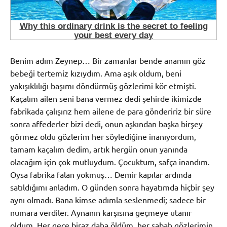
Benim adım Zeynep… Bir zamanlar bende anamın göz
bebeği tertemiz kızıydım. Ama aşık oldum, beni
yakışıklılığı başımı döndürmüş gözlerimi kör etmişti.
Kaçalım ailen seni bana vermez dedi şehirde ikimizde
fabrikada çalışırız hem ailene de para göndeririz bir süre
sonra affederler bizi dedi, onun aşkından başka birşey
görmez oldu gözlerim her söylediğine inanıyordum,
tamam kaçalım dedim, artık hergün onun yanında
olacağım için çok mutluydum. Çocuktum, safça inandım.
Oysa fabrika falan yokmuş… Demir kapılar ardında
satıldığımı anladım. O günden sonra hayatımda hiçbir şey
aynı olmadı. Bana kimse adımla seslenmedi; sadece bir
numara verdiler. Aynanın karşısına geçmeye utanır
oldum. Her gece biraz daha öldüm, her sabah gözlerimin