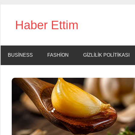
İçeriğe
geç
Haber Ettim
BUSINESS
FASHION
GIZLILIK POLITIKASI