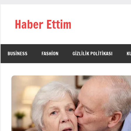
İçeriğe
geç
Haber Ettim
BUSINESS
FASHION
GIZLILIK POLITIKASI
K