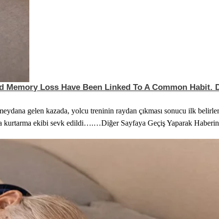
ydana gelen kazada, yolcu treninin raydan çıkması sonucu ilk belirlemel
arama kurtarma ekibi sevk edildi….…Diğer Sayfaya Geçiş Yaparak Haberin