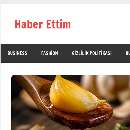
İçeriğe
geç
Haber Ettim
BUSINESS
FASHION
GIZLILIK POLITIKASI
K