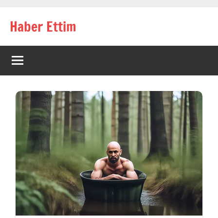
İçeriğe
Haber Ettim
geç