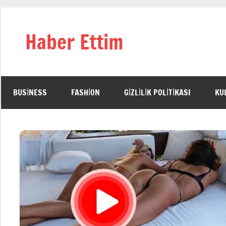
İçeriğe
geç
Haber Ettim
BUSINESS
FASHION
GIZLILIK POLITIKASI
KU