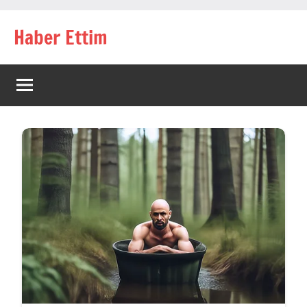
İçeriğe
Haber Ettim
geç