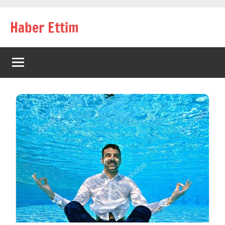
İçeriğe
Haber Ettim
geç