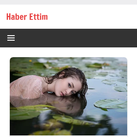
İçeriğe
Haber Ettim
geç