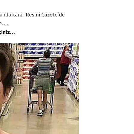
kında karar Resmi Gazete’de
re….
eçiniz…