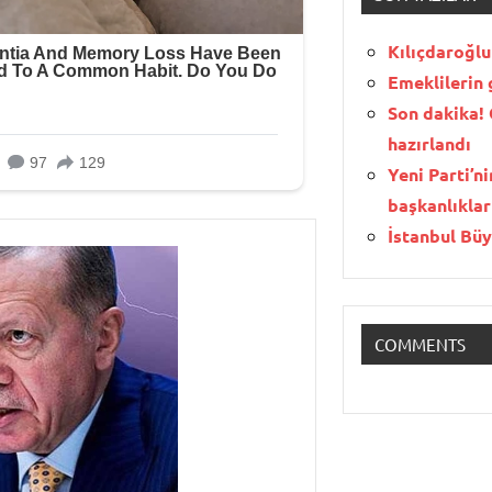
Kılıçdaroğlu
Emeklilerin 
Son dakika!
hazırlandı
Yeni Parti’n
başkanlıklar
İstanbul Bü
COMMENTS