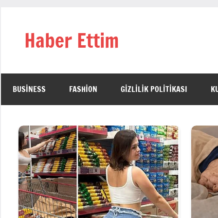
İçeriğe
geç
Haber Ettim
BUSINESS
FASHION
GIZLILIK POLITIKASI
K