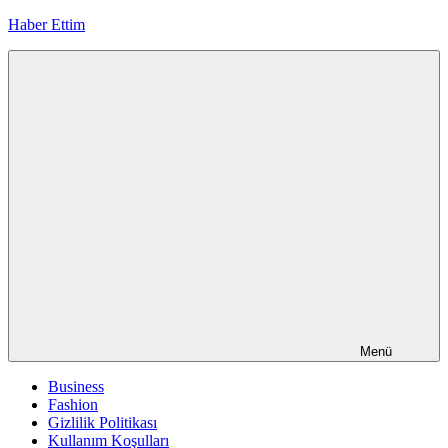
İçeriğe
Haber Ettim
geç
Menü
Business
Fashion
Gizlilik Politikası
Kullanım Koşulları