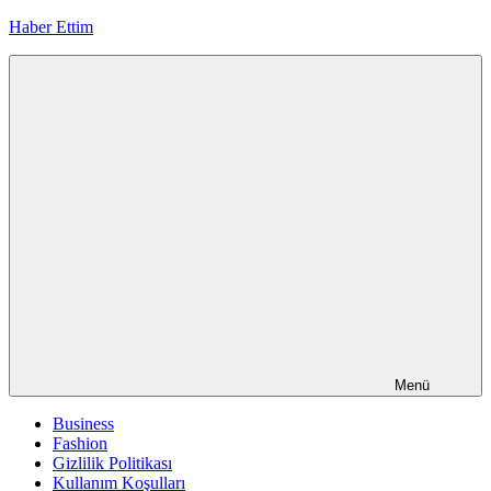
İçeriğe
Haber Ettim
geç
Menü
Business
Fashion
Gizlilik Politikası
Kullanım Koşulları