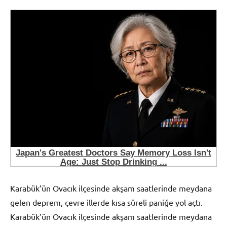
Karabük’ün Ovacık ilçesinde akşam saatlerinde meydana
gelen deprem, çevre illerde kısa süreli paniğe yol açtı.
Karabük’ün Ovacık ilçesinde akşam saatlerinde meydana