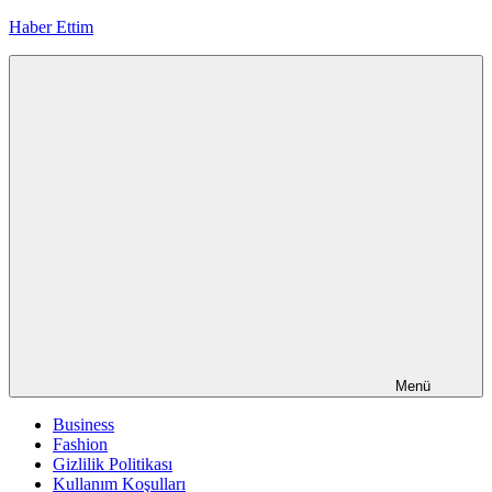
İçeriğe
Haber Ettim
geç
Menü
Business
Fashion
Gizlilik Politikası
Kullanım Koşulları