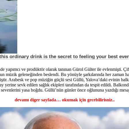
 yapımcı ve prodüktör olarak tanınan Gürol Gülter ile evlenmişti. Çifti
un müzik geleneğinden beslendi. Bu yönüyle şarkılarında her zaman halk
ir. Arabesk ve pop müziğin güçlü sesi Güllü, Yalova’daki evinin balko
ay yerine sevk edilen sağlık ekipleri tarafından da tespit edildi. Balk
 sevenlerini yasa boğdu. Güllü’nün günler önce oğlununa yazdığı mesaj 
devamı diger sayfada… okumak için gecebilirisniz..