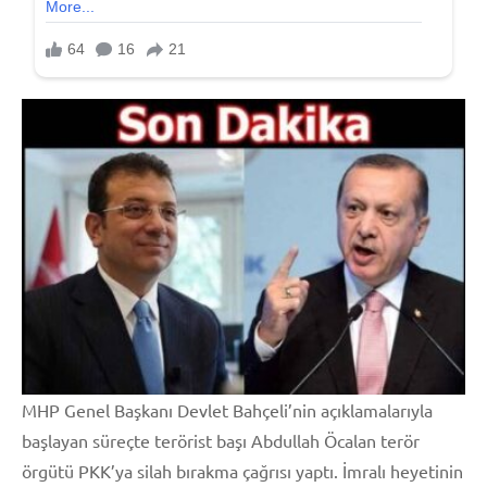
MHP Genel Başkanı Devlet Bahçeli’nin açıklamalarıyla
başlayan süreçte terörist başı Abdullah Öcalan terör
örgütü PKK’ya silah bırakma çağrısı yaptı. İmralı heyetinin