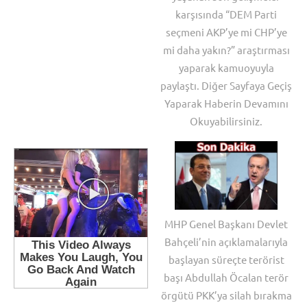
karşısında “DEM Parti
seçmeni AKP’ye mi CHP’ye
mi daha yakın?” araştırması
yaparak kamuoyuyla
paylaştı. Diğer Sayfaya Geçiş
Yaparak Haberin Devamını
Okuyabilirsiniz.
MHP Genel Başkanı Devlet
Bahçeli’nin açıklamalarıyla
başlayan süreçte terörist
başı Abdullah Öcalan terör
örgütü PKK’ya silah bırakma