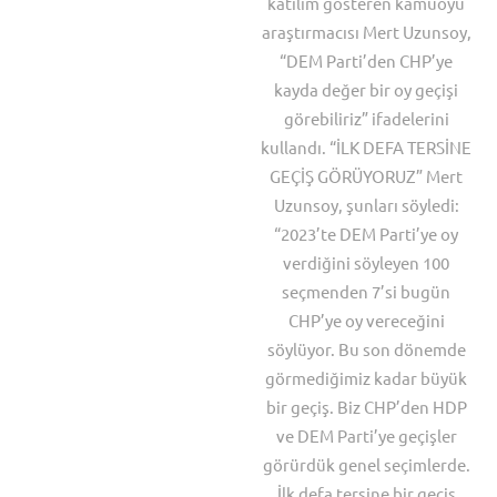
katılım gösteren kamuoyu
araştırmacısı Mert Uzunsoy,
“DEM Parti’den CHP’ye
kayda değer bir oy geçişi
görebiliriz” ifadelerini
kullandı. “İLK DEFA TERSİNE
GEÇİŞ GÖRÜYORUZ” Mert
Uzunsoy, şunları söyledi:
“2023’te DEM Parti’ye oy
verdiğini söyleyen 100
seçmenden 7’si bugün
CHP’ye oy vereceğini
söylüyor. Bu son dönemde
görmediğimiz kadar büyük
bir geçiş. Biz CHP’den HDP
ve DEM Parti’ye geçişler
görürdük genel seçimlerde.
İlk defa tersine bir geçiş