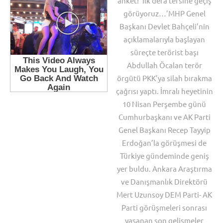
anket! ‘İlk defa tersine geçiş
görüyoruz…’MHP Genel
Başkanı Devlet Bahçeli’nin
açıklamalarıyla başlayan
süreçte terörist başı
Abdullah Öcalan terör
örgütü PKK’ya silah bırakma
çağrısı yaptı. İmralı heyetinin
10 Nisan Perşembe günü
Cumhurbaşkanı ve AK Parti
Genel Başkanı Recep Tayyip
Erdoğan’la görüşmesi de
Türkiye gündeminde geniş
yer buldu. Ankara Araştırma
ve Danışmanlık Direktörü
Mert Uzunsoy DEM Parti- AK
Parti görüşmeleri sonrası
yaşanan son gelişmeler