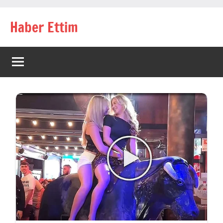
İçeriğe
Haber Ettim
geç