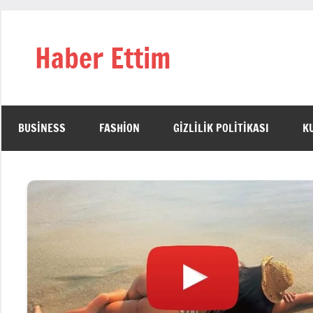
İçeriğe
geç
Haber Ettim
BUSINESS
FASHION
GIZLILIK POLITIKASI
K