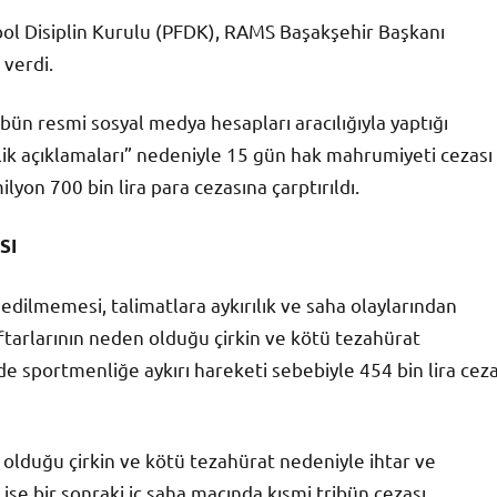
ol Disiplin Kurulu (PFDK), RAMS Başakşehir Başkanı
verdi.
ün resmi sosyal medya hesapları aracılığıyla yaptığı
ik açıklamaları” nedeniyle 15 gün hak mahrumiyeti cezası
yon 700 bin lira para cezasına çarptırıldı.
SI
dilmemesi, talimatlara aykırılık ve saha olaylarından
aftarlarının neden olduğu çirkin ve kötü tezahürat
e sportmenliğe aykırı hareketi sebebiyle 454 bin lira cez
olduğu çirkin ve kötü tezahürat nedeniyle ihtar ve
se bir sonraki iç saha maçında kısmi tribün cezası