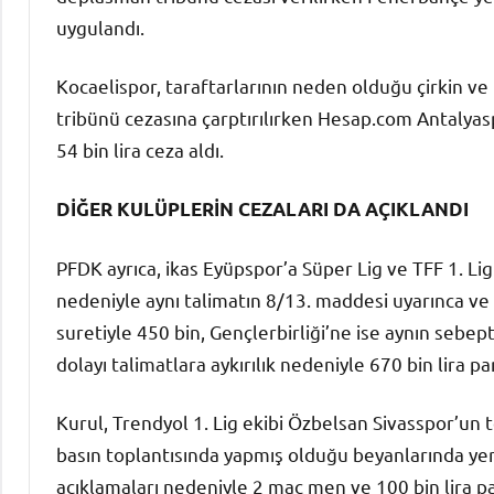
uygulandı.
Kocaelispor, taraftarlarının neden olduğu çirkin v
tribünü cezasına çarptırılırken Hesap.com Antalyas
54 bin lira ceza aldı.
DİĞER KULÜPLERİN CEZALARI DA AÇIKLANDI
PFDK ayrıca, ikas Eyüpspor’a Süper Lig ve TFF 1. Lig
nedeniyle aynı talimatın 8/13. maddesi uyarınca ve
suretiyle 450 bin, Gençlerbirliği’ne ise aynın se
dolayı talimatlara aykırılık nedeniyle 670 bin lira pa
Kurul, Trendyol 1. Lig ekibi Özbelsan Sivasspor’u
basın toplantısında yapmış olduğu beyanlarında yer
açıklamaları nedeniyle 2 maç men ve 100 bin lira p