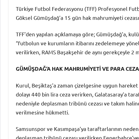
Türkiye Futbol Federasyonu (TFF) Profesyonel Futb
Göksel Gümüşdağ’a 15 gün hak mahrumiyeti cezası 
TFF’den yapılan açıklamaya göre; Gümüşdağ’a, kulüb
“futbolun ve kurumların itibarını zedelemeye yönel
verilirken, RAMS Başakşehir de aynı gerekçeyle 2 mil
GÜMÜŞDAĞ’A HAK MAHRUMİYETİ VE PARA CEZA
Kurul, Beşiktaş’a zaman çizelgesine uygun hareket e
dolayı 440 bin lira ceza verirken, Galatasaray’a tar
nedeniyle deplasman tribünü cezası ve takım halind
verilmesine hükmetti.
Samsunspor ve Kasımpaşa’ya taraftarlarının neden 
deplasman tribünü cezası verilirken Fenerbahçe’ye i