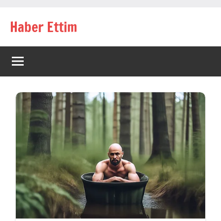
İçeriğe
Haber Ettim
geç