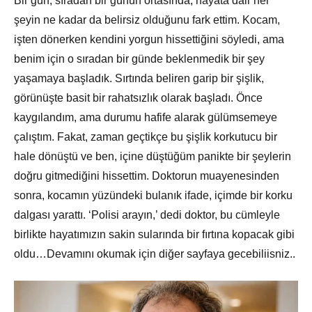
Bir gün, sıradan bir günün ortasında, hayata dair her
şeyin ne kadar da belirsiz olduğunu fark ettim. Kocam,
işten dönerken kendini yorgun hissettiğini söyledi, ama
benim için o sıradan bir günde beklenmedik bir şey
yaşamaya başladık. Sırtında beliren garip bir şişlik,
görünüşte basit bir rahatsızlık olarak başladı. Önce
kaygılandım, ama durumu hafife alarak gülümsemeye
çalıştım. Fakat, zaman geçtikçe bu şişlik korkutucu bir
hale dönüştü ve ben, içine düştüğüm panikte bir şeylerin
doğru gitmediğini hissettim. Doktorun muayenesinden
sonra, kocamın yüzündeki bulanık ifade, içimde bir korku
dalgası yarattı. ‘Polisi arayın,’ dedi doktor, bu cümleyle
birlikte hayatımızın sakin sularında bir fırtına kopacak gibi
oldu…Devamını okumak için diğer sayfaya gecebiliisniz..