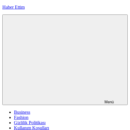
İçeriğe
Haber Ettim
geç
Menü
Business
Fashion
Gizlilik Politikası
Kullanım Koşulları