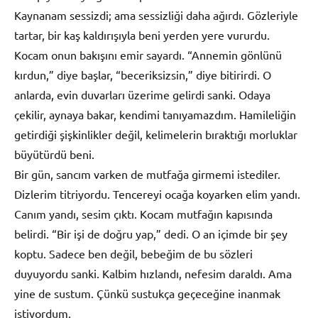
Kaynanam sessizdi; ama sessizliği daha ağırdı. Gözleriyle
tartar, bir kaş kaldırışıyla beni yerden yere vururdu.
Kocam onun bakışını emir sayardı. “Annemin gönlünü
kırdun,” diye başlar, “beceriksizsin,” diye bitirirdi. O
anlarda, evin duvarları üzerime gelirdi sanki. Odaya
çekilir, aynaya bakar, kendimi tanıyamazdım. Hamileliğin
getirdiği şişkinlikler değil, kelimelerin bıraktığı morluklar
büyütürdü beni.
Bir gün, sancım varken de mutfağa girmemi istediler.
Dizlerim titriyordu. Tencereyi ocağa koyarken elim yandı.
Canım yandı, sesim çıktı. Kocam mutfağın kapısında
belirdi. “Bir işi de doğru yap,” dedi. O an içimde bir şey
koptu. Sadece ben değil, bebeğim de bu sözleri
duyuyordu sanki. Kalbim hızlandı, nefesim daraldı. Ama
yine de sustum. Çünkü sustukça geçeceğine inanmak
istiyordum.