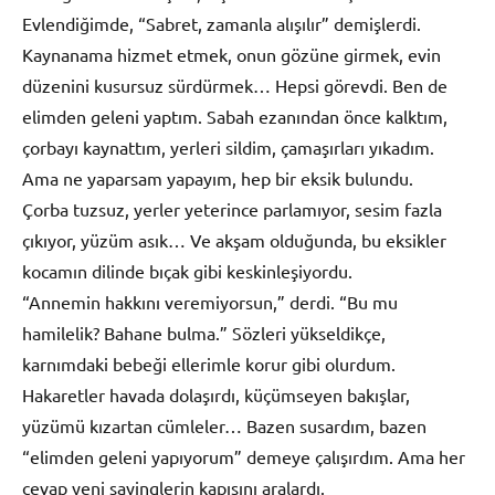
Evlendiğimde, “Sabret, zamanla alışılır” demişlerdi.
Kaynanama hizmet etmek, onun gözüne girmek, evin
düzenini kusursuz sürdürmek… Hepsi görevdi. Ben de
elimden geleni yaptım. Sabah ezanından önce kalktım,
çorbayı kaynattım, yerleri sildim, çamaşırları yıkadım.
Ama ne yaparsam yapayım, hep bir eksik bulundu.
Çorba tuzsuz, yerler yeterince parlamıyor, sesim fazla
çıkıyor, yüzüm asık… Ve akşam olduğunda, bu eksikler
kocamın dilinde bıçak gibi keskinleşiyordu.
“Annemin hakkını veremiyorsun,” derdi. “Bu mu
hamilelik? Bahane bulma.” Sözleri yükseldikçe,
karnımdaki bebeği ellerimle korur gibi olurdum.
Hakaretler havada dolaşırdı, küçümseyen bakışlar,
yüzümü kızartan cümleler… Bazen susardım, bazen
“elimden geleni yapıyorum” demeye çalışırdım. Ama her
cevap yeni sayinglerin kapısını aralardı.