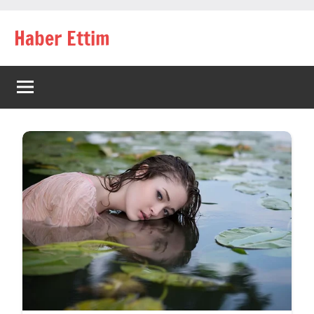
İçeriğe
Haber Ettim
geç