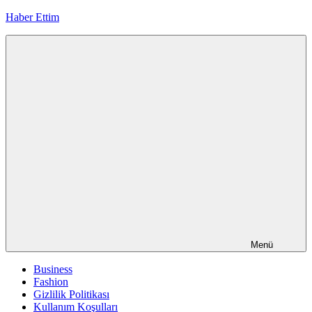
İçeriğe
Haber Ettim
geç
Menü
Business
Fashion
Gizlilik Politikası
Kullanım Koşulları