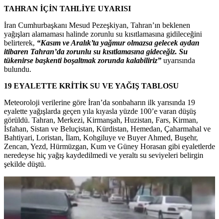
TAHRAN İÇİN TAHLİYE UYARISI
İran Cumhurbaşkanı Mesud Pezeşkiyan, Tahran’ın beklenen
yağışları alamaması halinde zorunlu su kısıtlamasına gidileceğini
belirterek,
“Kasım ve Aralık’ta yağmur olmazsa gelecek aydan
itibaren Tahran’da zorunlu su kısıtlamasına gideceğiz. Su
tükenirse başkenti boşaltmak zorunda kalabiliriz”
uyarısında
bulundu.
19 EYALETTE KRİTİK SU VE YAĞIŞ TABLOSU
Meteoroloji verilerine göre İran’da sonbaharın ilk yarısında 19
eyalette yağışlarda geçen yıla kıyasla yüzde 100’e varan düşüş
görüldü. Tahran, Merkezi, Kirmanşah, Huzistan, Fars, Kirman,
İsfahan, Sistan ve Beluçistan, Kürdistan, Hemedan, Çaharmahal ve
Bahtiyari, Loristan, İlam, Kohgiluye ve Buyer Ahmed, Buşehr,
Zencan, Yezd, Hürmüzgan, Kum ve Güney Horasan gibi eyaletlerde
neredeyse hiç yağış kaydedilmedi ve yeraltı su seviyeleri belirgin
şekilde düştü.