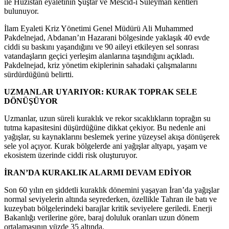
ile Huzistan eyaletinin Şuştar ve Mescid-i Süleyman kentleri
bulunuyor.
İlam Eyaleti Kriz Yönetimi Genel Müdürü Ali Muhammed
Pakdelnejad, Abdanan’ın Hazarani bölgesinde yaklaşık 40 evde
ciddi su baskını yaşandığını ve 90 aileyi etkileyen sel sonrası
vatandaşların geçici yerleşim alanlarına taşındığını açıkladı.
Pakdelnejad, kriz yönetim ekiplerinin sahadaki çalışmalarını
sürdürdüğünü belirtti.
UZMANLAR UYARIYOR: KURAK TOPRAK SELE
DÖNÜŞÜYOR
Uzmanlar, uzun süreli kuraklık ve rekor sıcaklıkların toprağın su
tutma kapasitesini düşürdüğüne dikkat çekiyor. Bu nedenle ani
yağışlar, su kaynaklarını beslemek yerine yüzeysel akışa dönüşerek
sele yol açıyor. Kurak bölgelerde ani yağışlar altyapı, yaşam ve
ekosistem üzerinde ciddi risk oluşturuyor.
İRAN’DA KURAKLIK ALARMI DEVAM EDİYOR
Son 60 yılın en şiddetli kuraklık dönemini yaşayan İran’da yağışlar
normal seviyelerin altında seyrederken, özellikle Tahran ile batı ve
kuzeybatı bölgelerindeki barajlar kritik seviyelere geriledi. Enerji
Bakanlığı verilerine göre, baraj doluluk oranları uzun dönem
ortalamasının yüzde 35 altında.