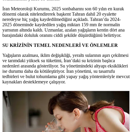
İran Meteoroloji Kurumu, 2025 sonbaharını son 60 yılın en kurak
dönemi olarak nitelendirerek başkent Tahran dahil 20 eyalette
neredeyse hiç yağış kaydedilmediğini açıkladı. Tahran’da 2024-
2025 döneminde kaydedilen yağış miktarı 159 mm ile normalin
yarısının altında kaldı. Uzmanlar, azalan yağışların kentin dört ana
barajındaki doluluk oranını ciddi şekilde düşürdüğünü belirtiyor.
SU KRİZİNİN TEMEL NEDENLERİ VE ÖNLEMLER
Yağışların azalması, iklim değişikliği, yeraltı sularının aşırı çekilmesi
ve tarımdaki yüksek su tüketimi, İran’daki su krizinin başlıca
nedenleri arasında gösteriliyor. Su yönetimindeki altyapı eksiklikleri
ise durumu daha da kötüleştiriyor. İran yönetimi, su tasarrufu
tedbirleri ve bulut tohumlama gibi yapay yağış yöntemleriyle mevcut
kaynakları desteklemeye çalışıyor.