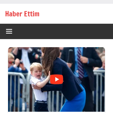
İçeriğe
Haber Ettim
geç