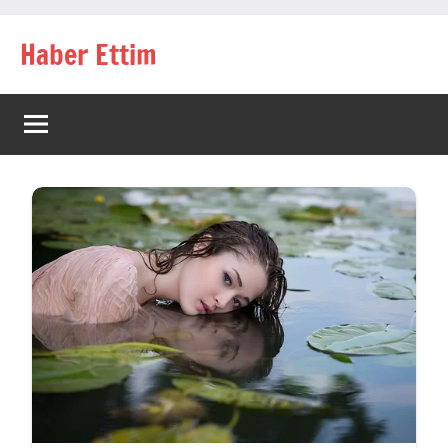
İçeriğe
Haber Ettim
geç