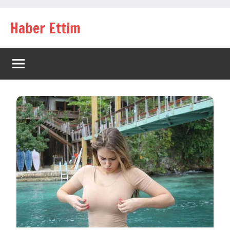
İçeriğe
Haber Ettim
geç