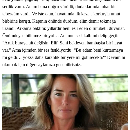
sertlik vardı. Adam bana doğru yürüdü, dudaklarında tuhaf bir
tebessüm vardı. Ve işte o an, hayatımda ilk kez… korkuyla umut
birbirine karıştı. Kapının önünde durdum, elim demir tokmağa
uzandı. Arkama baktım: yıllardır beni esir eden o rutubetli duvarlar.
Önümdeyse bilinmez bir yol… Adamın sesi kalbimi delip geçti:
“Artık buraya ait değilsin, Elif. Seni bekleyen bambaşka bir hayat
var.” Ama içimden bir ses fısıldıyordu: “Bu adam beni kurtarmaya
mı geldi… yoksa daha karanlık bir yere mi götürecekti?” Devamını
okumak için diğer sayfamıza gecebilirisniz..