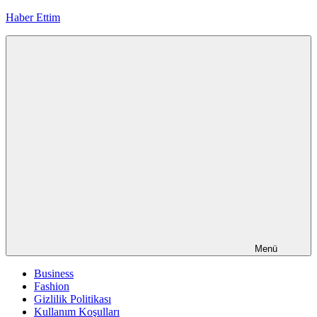
İçeriğe
Haber Ettim
geç
Menü
Business
Fashion
Gizlilik Politikası
Kullanım Koşulları