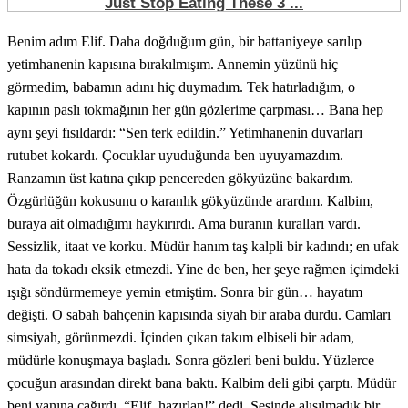
Benim adım Elif. Daha doğduğum gün, bir battaniyeye sarılıp
yetimhanenin kapısına bırakılmışım. Annemin yüzünü hiç
görmedim, babamın adını hiç duymadım. Tek hatırladığım, o
kapının paslı tokmağının her gün gözlerime çarpması… Bana hep
aynı şeyi fısıldardı: “Sen terk edildin.” Yetimhanenin duvarları
rutubet kokardı. Çocuklar uyuduğunda ben uyuyamazdım.
Ranzamın üst katına çıkıp pencereden gökyüzüne bakardım.
Özgürlüğün kokusunu o karanlık gökyüzünde arardım. Kalbim,
buraya ait olmadığımı haykırırdı. Ama buranın kuralları vardı.
Sessizlik, itaat ve korku. Müdür hanım taş kalpli bir kadındı; en ufak
hata da tokadı eksik etmezdi. Yine de ben, her şeye rağmen içimdeki
ışığı söndürmemeye yemin etmiştim. Sonra bir gün… hayatım
değişti. O sabah bahçenin kapısında siyah bir araba durdu. Camları
simsiyah, görünmezdi. İçinden çıkan takım elbiseli bir adam,
müdürle konuşmaya başladı. Sonra gözleri beni buldu. Yüzlerce
çocuğun arasından direkt bana baktı. Kalbim deli gibi çarptı. Müdür
beni yanına çağırdı, “Elif, hazırlan!” dedi. Sesinde alışılmadık bir