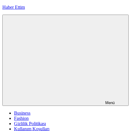
İçeriğe
Haber Ettim
geç
Menü
Business
Fashion
Gizlilik Politikası
Kullanım Koşulları