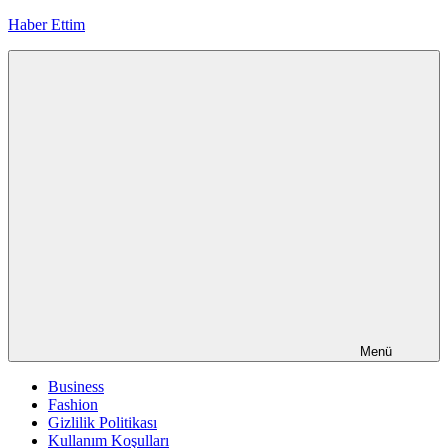
İçeriğe
Haber Ettim
geç
Menü
Business
Fashion
Gizlilik Politikası
Kullanım Koşulları