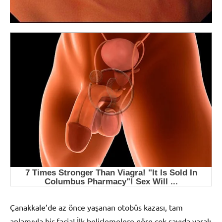
Çanakkale’de az önce yaşanan otobüs kazası, tam
anlamıyla bir facia! İlk belirlemelere göre çok sayıda yaralı