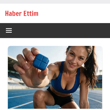
İçeriğe
Haber Ettim
geç