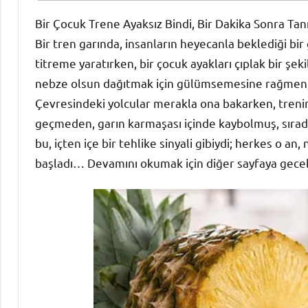
Bir Çocuk Trene Ayaksız Bindi, Bir Dakika Sonra Tan
Bir tren garında, insanların heyecanla beklediği bir 
titreme yaratırken, bir çocuk ayakları çıplak bir şek
nebze olsun dağıtmak için gülümsemesine rağmen, i
Çevresindeki yolcular merakla ona bakarken, trenin 
geçmeden, garın karmaşası içinde kaybolmuş, sırada
bu, içten içe bir tehlike sinyali gibiydi; herkes o a
başladı… Devamını okumak için diğer sayfaya gecebil