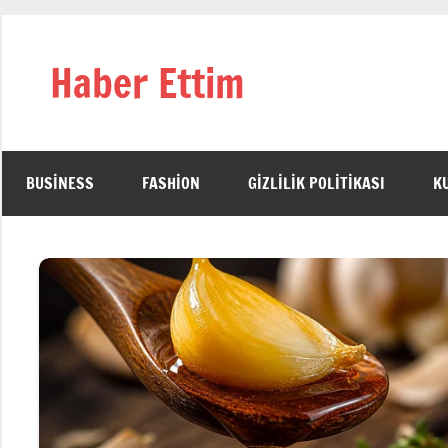
İçeriğe
geç
Haber Ettim
BUSINESS
FASHION
GIZLILIK POLITIKASI
K