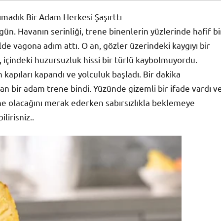
ımadık Bir Adam Herkesi Şaşırttı
gün. Havanın serinliği, trene binenlerin yüzlerinde hafif bi
ilde vagona adım attı. O an, gözler üzerindeki kaygıyı bir
çindeki huzursuzluk hissi bir türlü kaybolmuyordu.
kapıları kapandı ve yolculuk başladı. Bir dakika
n bir adam trene bindi. Yüzünde gizemli bir ifade vardı v
n, ne olacağını merak ederken sabırsızlıkla beklemeye
irisniz..