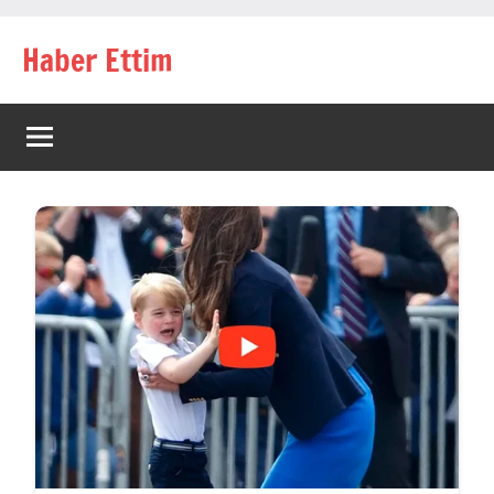
İçeriğe
Haber Ettim
geç