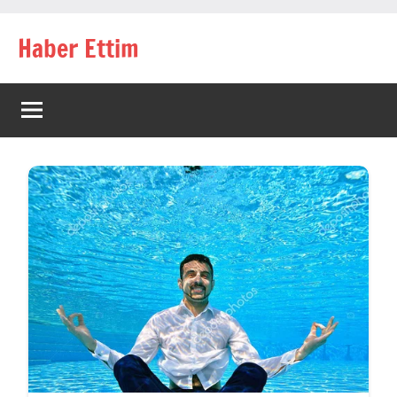
İçeriğe
Haber Ettim
geç