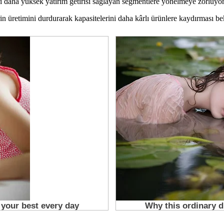
leri daha yüksek yatırım getirisi sağlayan segmentlere yönelmeye zorluyor
in üretimini durdurarak kapasitelerini daha kârlı ürünlere kaydırması be