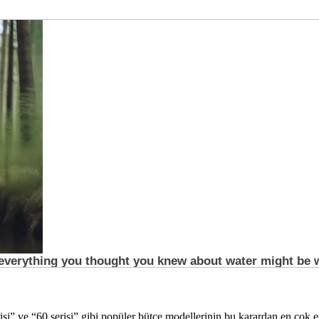
si” ve “60 serisi” gibi popüler bütçe modellerinin bu karardan en çok e