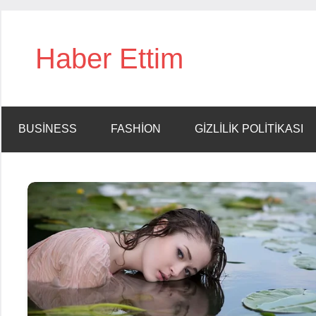
İçeriğe
geç
Haber Ettim
BUSINESS
FASHION
GIZLILIK POLITIKASI