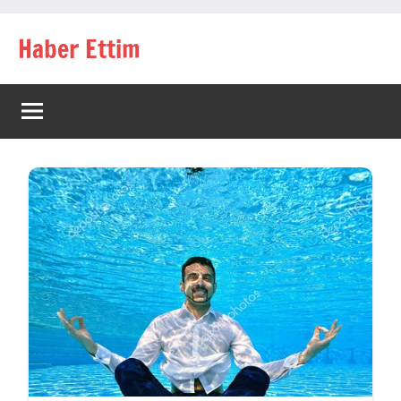
İçeriğe
Haber Ettim
geç