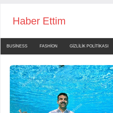
İçeriğe
geç
Haber Ettim
BUSINESS
FASHION
GIZLILIK POLITIKASI