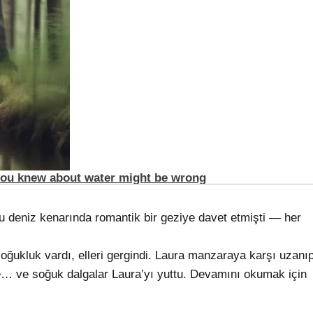
u deniz kenarında romantik bir geziye davet etmişti — her
soğukluk vardı, elleri gergindi. Laura manzaraya karşı uzanı
me… ve soğuk dalgalar Laura’yı yuttu. Devamını okumak için