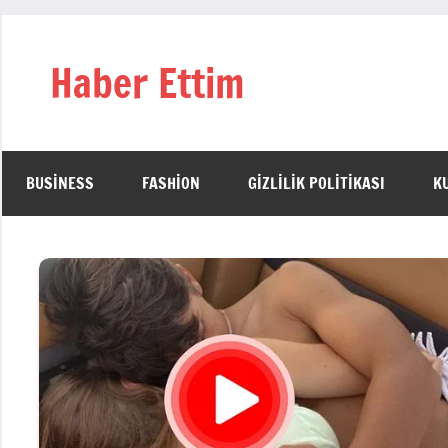
İçeriğe
geç
Haber Ettim
BUSINESS
FASHION
GIZLILIK POLITIKASI
K