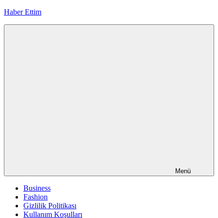
İçeriğe
Haber Ettim
geç
Menü
Business
Fashion
Gizlilik Politikası
Kullanım Koşulları