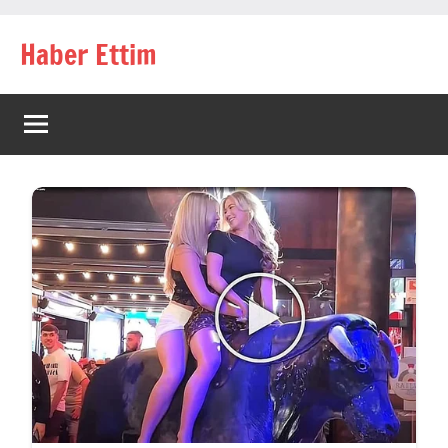
İçeriğe
Haber Ettim
geç